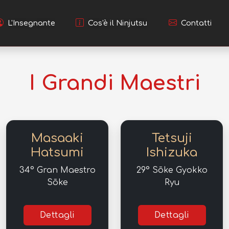
L'Insegnante
Cos'è il Ninjutsu
Contatti
I Grandi Maestri
Masaaki
Tetsuji
Hatsumi
Ishizuka
34° Gran Maestro
29° Sōke Gyokko
Sōke
Ryu
Dettagli
Dettagli