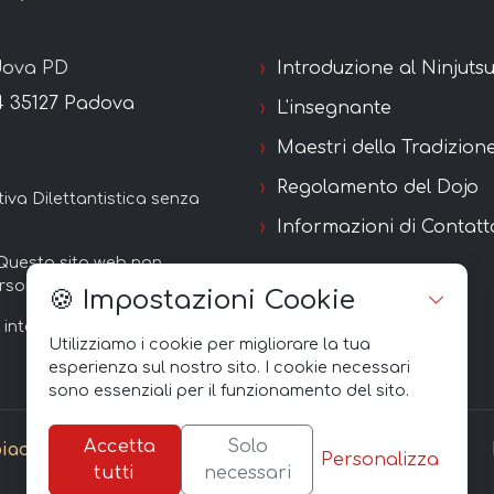
adova PD
Introduzione al Ninjuts
14 35127 Padova
L'insegnante
Maestri della Tradizion
Regolamento del Dojo
iva Dilettantistica senza
Informazioni di Contatt
 Questo sito web non
sonale degli utenti.
🍪 Impostazioni Cookie
interattive.
Utilizziamo i cookie per migliorare la tua
esperienza sul nostro sito. I cookie necessari
sono essenziali per il funzionamento del sito.
Accetta
Solo
oiacono
Personalizza
tutti
necessari